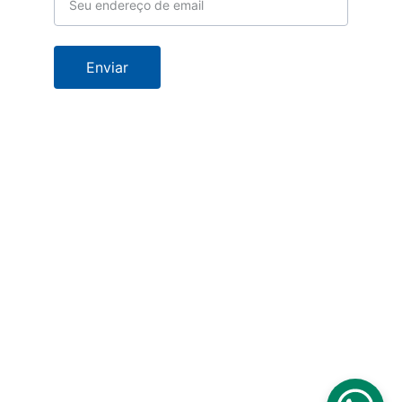
Enviar
Localização
Rua das Primaveras, 
Bairro de João Fernandes, 
Armação dos Búzios, Rio de Janeiro, 
Brasil  CEP: 28950-024
contato@ladolcevitabuzios.com
Telefone:  (22) 2623 -1922
Instagram                    WhatsApp